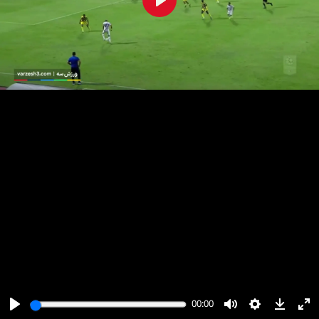
پخش
00:00
00:00